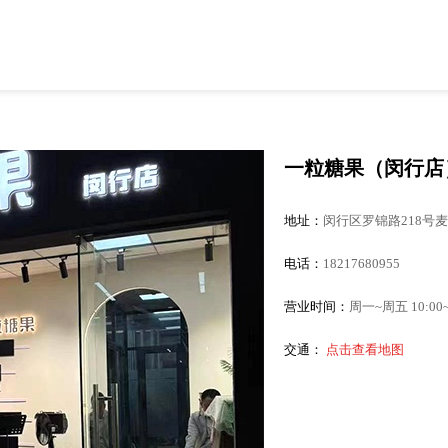
一粒糖果（闵行店
地址：
闵行区罗锦路218号麦
电话：
18217680955
营业时间：
周一~周五 10:00~2
交通：
点击查看地图