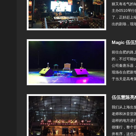
丽又有名气的
主办0510琴
了，正好赶上
出的剧场，现场
Magic 
前往合肥的路
的，不过可能g
公司秦唐乐器
现场在合肥新
于当天是高考第
伍伍慧陈亮M
我们从上海出
老师和沐音堂
这样的地方进
很懂行，整个
井有序，这也让