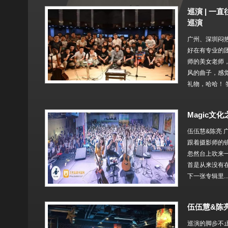
巡演 | 一
巡演
广州、深圳闷
好在有专业的
师的美女老师
风的曲子，感
礼物，哈哈！ 
Magic文
伍伍慧&陈亮 
跟着摄影师的镜
忽然台上吹来一
首是从来没有
下一张专辑里..
伍伍慧&陈亮
巡演的脚步不止